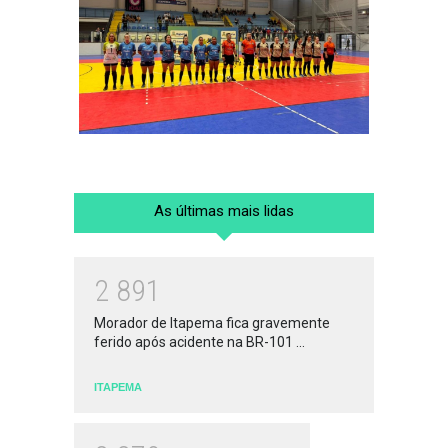
As últimas mais lidas
2
8
9
1
Morador de Itapema fica gravemente
ferido após acidente na BR-101 ...
ITAPEMA