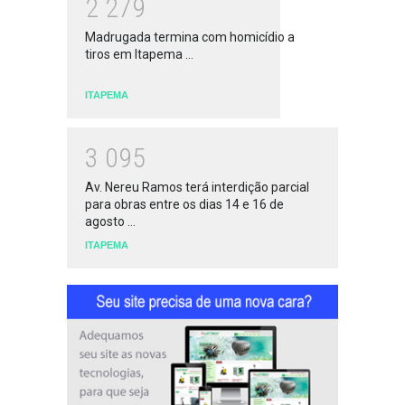
2
2
7
9
Madrugada termina com homicídio a
tiros em Itapema ...
ITAPEMA
3
0
9
5
Av. Nereu Ramos terá interdição parcial
para obras entre os dias 14 e 16 de
agosto ...
ITAPEMA