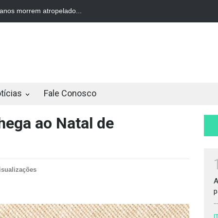
trição a compra de veí...
Av. Nereu Ramos terá interdição parci...
tícias
Fale Conosco
hega ao Natal de
isualizações
A
p
...
I