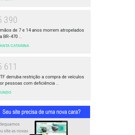
5
3
9
0
rmãos de 7 e 14 anos morrem atropelados
a BR-470 ...
ANTA CATARINA
5
6
1
1
TF derruba restrição a compra de veículos
or pessoas com deficiência ...
MUNDO