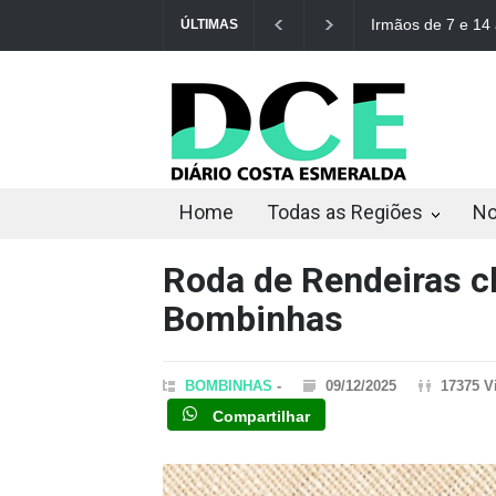
STF derruba res
ÚLTIMAS
Home
Todas as Regiões
No
Roda de Rendeiras c
Bombinhas
BOMBINHAS
-
09/12/2025
17375 V
Compartilhar