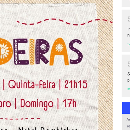
I
n
S
S
p