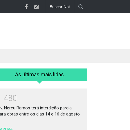
Irmãos de 7 e 14 anos morrem atropelado...
As últimas mais lidas
1
4
8
0
v. Nereu Ramos terá interdição parcial
ara obras entre os dias 14 e 16 de agosto
TAPEMA