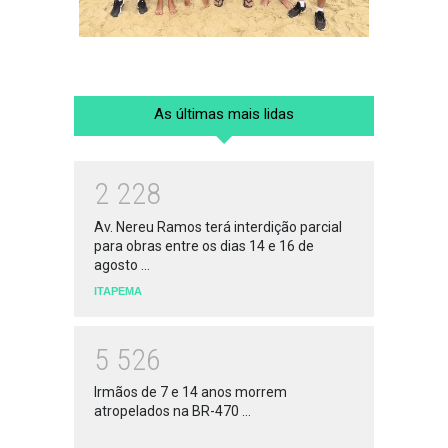
As últimas mais lidas
2
2
2
8
Av. Nereu Ramos terá interdição parcial
para obras entre os dias 14 e 16 de
agosto ...
ITAPEMA
5
5
2
6
Irmãos de 7 e 14 anos morrem
atropelados na BR-470 ...