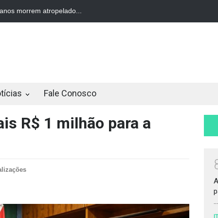
 morrem atropelado...
STF derruba restrição a compra de veí...
tícias
Fale Conosco
is R$ 1 milhão para a
alizações
A
p
...
I