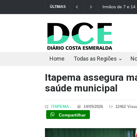
Irmãos de 7 e 14 anos
ÚLTIMAS
Home
Todas as Regiões
No
Itapema assegura ma
saúde municipal
ITAPEMA
-
14/05/2026
12462 Visu
Compartilhar