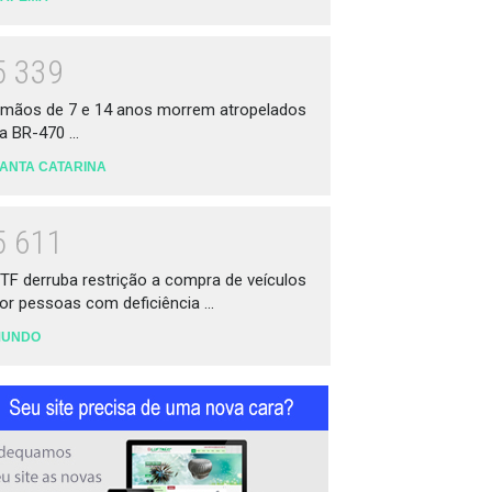
5
3
3
9
rmãos de 7 e 14 anos morrem atropelados
a BR-470 ...
ANTA CATARINA
5
6
1
1
TF derruba restrição a compra de veículos
or pessoas com deficiência ...
MUNDO