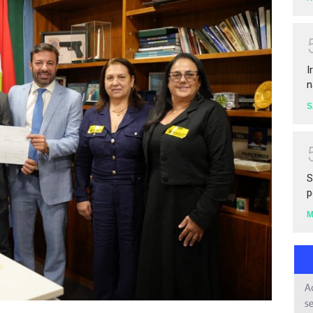
I
n
S
S
p