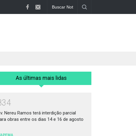
Av. Nereu Ramos terá interdição parci...
As últimas mais lidas
8
3
4
v. Nereu Ramos terá interdição parcial
ara obras entre os dias 14 e 16 de agosto
TAPEMA