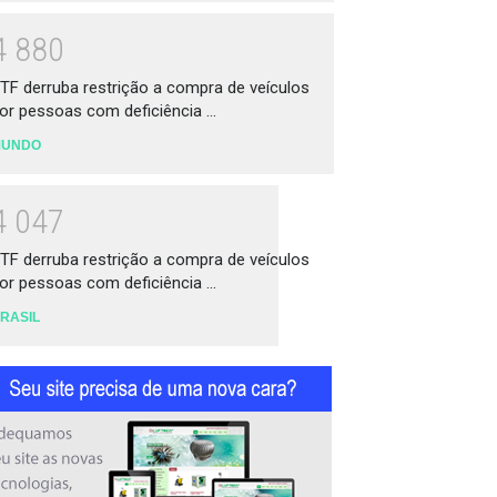
4
8
8
0
TF derruba restrição a compra de veículos
or pessoas com deficiência ...
MUNDO
4
0
4
7
TF derruba restrição a compra de veículos
or pessoas com deficiência ...
RASIL