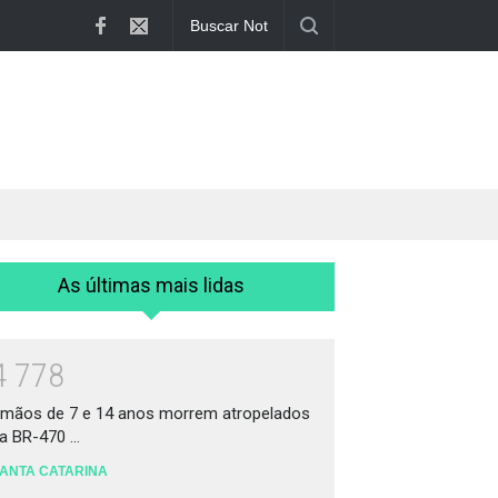
Irmãos de 7 e 14 anos morrem atropelado...
As últimas mais lidas
4
7
7
8
rmãos de 7 e 14 anos morrem atropelados
a BR-470 ...
ANTA CATARINA