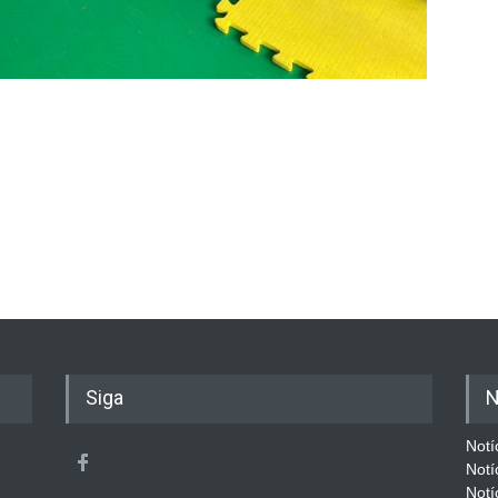
Siga
N
Notí
Notí
Notí