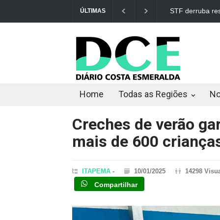
STF derruba res
ÚLTIMAS
Home
Todas as Regiões
No
Creches de verão ga
mais de 600 criança
ITAPEMA
-
10/01/2025
14298 Visu
Compartilhar