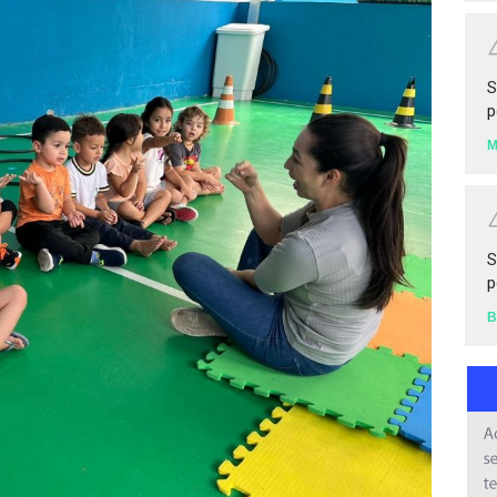
S
p
S
p
B