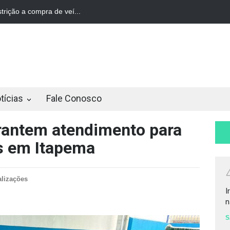
trição a compra de veí...
STF derruba restrição a compra de veí...
tícias
Fale Conosco
rantem atendimento para
s em Itapema
alizações
I
n
S