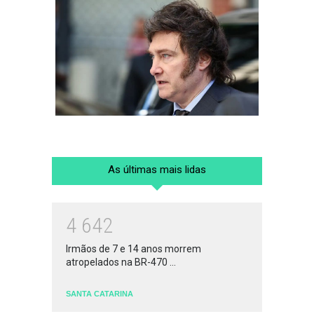
As últimas mais lidas
4
6
4
2
Irmãos de 7 e 14 anos morrem
atropelados na BR-470 ...
SANTA CATARINA