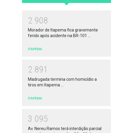
2
9
0
8
Morador de Itapema fica gravemente
ferido após acidente na BR-101 ...
ITAPEMA
2
8
9
1
Madrugada termina com homicídio a
tiros em Itapema ...
ITAPEMA
3
0
9
5
Av. Nereu Ramos terá interdição parcial