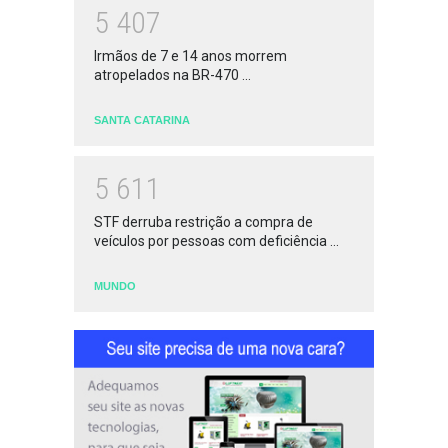
5
4
0
7
Irmãos de 7 e 14 anos morrem
atropelados na BR-470 ...
SANTA CATARINA
5
6
1
1
STF derruba restrição a compra de
veículos por pessoas com deficiência ...
MUNDO